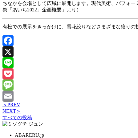
2022」
ちなかを会場として広域に展開します。現代美術、パフォー
が、
祭「あいち2022」企画概要」より）
絞
り
有松での展示をきっかけに、雪花絞りなどさまざまな絞りの
の
町
「有
松」
Facebook
で
開
X
催
Line
さ
れ
Pocket
ま
す。
Message
は
＜
PREV
Email
NEXT
＞
すべての投稿
ABARERU.jp