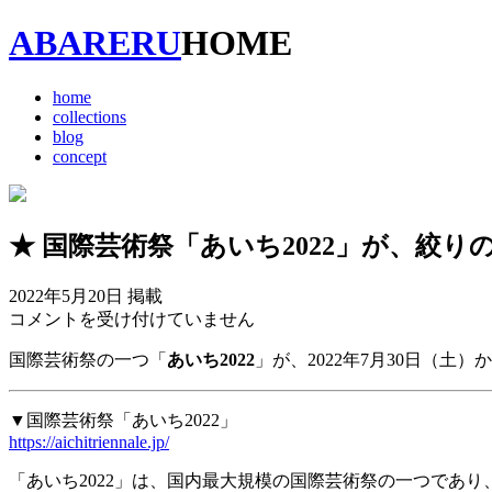
ABARERU
HOME
home
collections
blog
concept
★ 国際芸術祭「あいち2022」が、絞
2022年5月20日 掲載
国
コメントを受け付けていません
際
国際芸術祭の一つ「
あいち2022
」が、2022年7月30日（土
芸
術
祭
▼国際芸術祭「あいち2022」
「あ
https://aichitriennale.jp/
い
ち
「あいち2022」は、国内最大規模の国際芸術祭の一つであ