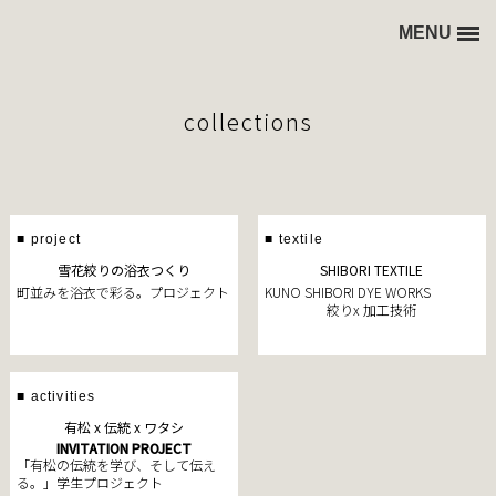
MENU
Home
collections
collections
blog
concept
■ project
■ textile
雪花絞りの浴衣つくり
SHIBORI TEXTILE
町並みを浴衣で彩る。プロジェクト
KUNO SHIBORI DYE WORKS
絞りx 加工技術
■ activities
有松 x 伝統 x ワタシ
INVITATION PROJECT
「有松の伝統を学び、そして伝え
る。」学生プロジェクト