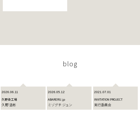
blog
2026.06.11
2026.05.12
2021.07.01
久野染工場
ABARERU.jp
INVITATION PROJECT
久野 浩彬
ミゾグチ ジュン
実行委員会