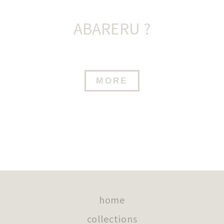
ABARERU ?
MORE
home
collections