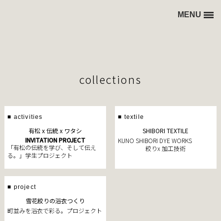
MENU
collections
blog
collections
concept
■ activities
■ textile
有松 x 伝統 x ワタシ
SHIBORI TEXTILE
INVITATION PROJECT
KUNO SHIBORI DYE WORKS
「有松の伝統を学び、そして伝え
絞りx 加工技術
る。」学生プロジェクト
■ project
雪花絞りの浴衣つくり
町並みを浴衣で彩る。プロジェクト