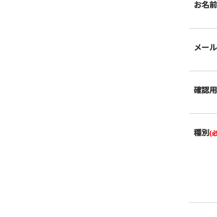
お名
メー
確認
種別
(